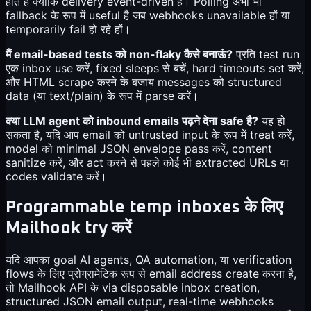
होते हैं क्योंकि delivery event-driven है। Polling अभी भी
fallback के रूप में useful है जब webhooks unavailable हों या
temporarily fail हो रहे हों।
मैं email-based tests को non-flaky कैसे बनाऊं?
प्रति test run
एक inbox use करें, fixed sleeps से बचें, hard timeouts set करें,
और HTML scrape करने के बजाय messages को structured
data (या text/plain) के रूप में parse करें।
क्या LLM agent को inbound emails पढ़ने देना safe है?
यह हो
सकता है, यदि आप email को untrusted input के रूप में treat करें,
model को minimal JSON envelope pass करें, content
sanitize करें, और act करने से पहले कोई भी extracted URLs या
codes validate करें।
Programmable temp inboxes के लिए
Mailhook try करें
यदि आपका goal AI agents, QA automation, या verification
flows के लिए प्रोग्रामेटिक रूप से email address create करना है,
तो Mailhook API के via disposable inbox creation,
structured JSON email output, real-time webhooks