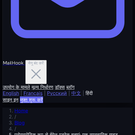
MailHook
मेनू बंद करें
उपयोग के मामले
मूल्य निर्धारण
डॉक्स
ब्लॉग
English
|
Français
|
Русский
|
中文
|
हिंदी
साइन इन
मुफ़्त शुरू करें
Home
/
Blog
/
प्रोग्रामेटिक रूप से ईमेल एड्रेस बनाएं: एक व्यावहारिक गाइड