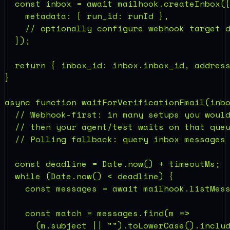
const 
inbox 
= 
await mailhook
.
createInbox
    metadata: { run_id: 
runId 
return 
{ inbox_id: 
inbox
.inbox_id, addres
async function 
waitForVerificationEmail
const 
deadline 
= 
Date
.
now
() + 
timeoutMs
while 
(
Date
.
now
() < 
deadline
const 
messages 
= 
await mailhook
.
listMes
const 
match 
= 
messages
.
find
(m 
      (
m
.subject || "").
toLowerCase
().
inclu