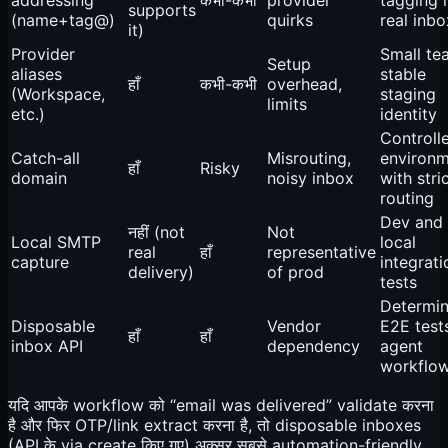
supports
(name+tag@)
quirks
real inbo
it)
Provider
Small te
Setup
aliases
stable
हाँ
कभी-कभी
overhead,
(Workspace,
staging
limits
etc.)
identity
Controll
Catch-all
Misrouting,
environm
हाँ
Risky
domain
noisy inbox
with stri
routing
Dev and
नहीं (not
Not
Local SMTP
local
real
हाँ
representative
capture
integrati
delivery)
of prod
tests
Determin
Disposable
Vendor
E2E test
हाँ
हाँ
inbox API
dependency
agent
workflo
यदि आपके workflow को “email was delivered” validate करना
है और फिर OTP/link extract करना है, तो disposable inboxes
(API के via create किए गए) अक्सर सबसे automation-friendly