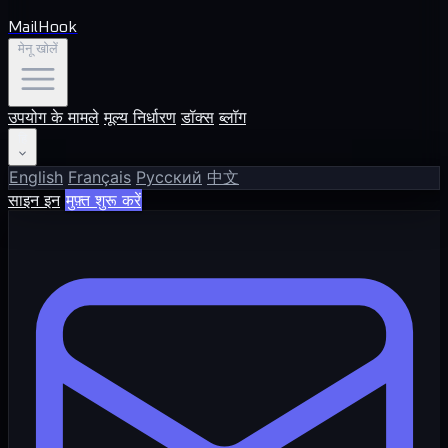
MailHook
मेनू खोलें
उपयोग के मामले
मूल्य निर्धारण
डॉक्स
ब्लॉग
हि
English
Français
Русский
中文
साइन इन
मुफ़्त शुरू करें