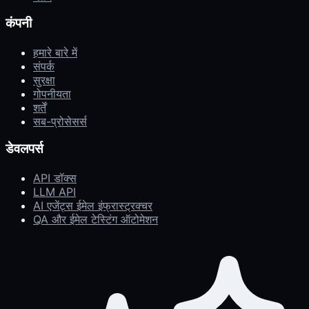
कंपनी
हमारे बारे में
संपर्क
सुरक्षा
गोपनीयता
शर्तें
सब-प्रोसेसर्स
डेवलपर्स
API डॉक्स
LLM API
AI एजेंट्स ईमेल इंफ्रास्ट्रक्चर
QA और ईमेल टेस्टिंग ऑटोमेशन