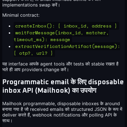
implementations swap करें।
Minimal contract:
createInbox(): { inbox_id, address }
waitForMessage(inbox_id, matcher,
timeout_ms): message
extractVerificationArtifact(message):
{ otp?, url? }
यह interface आपके agent tools और tests को stable रखता है
भले ही आप providers change करें।
Programmatic email के लिए disposable
inbox API (Mailhook) का उपयोग
Mailhook programmable, disposable inboxes के around
बनाया गया है जो received emails को structured JSON के रूप में
deliver करते हैं, webhook notifications और polling API के
साथ।