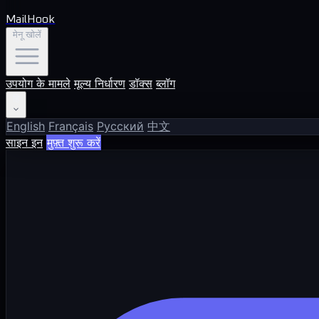
MailHook
मेनू खोलें
उपयोग के मामले
मूल्य निर्धारण
डॉक्स
ब्लॉग
हि
English
Français
Русский
中文
साइन इन
मुफ़्त शुरू करें