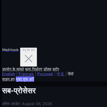
MailHook
मेनू बंद करें
उपयोग के मामले
मूल्य निर्धारण
डॉक्स
ब्लॉग
English
|
Français
|
Русский
|
中文
|
हिंदी
साइन इन
मुफ़्त शुरू करें
सब-प्रोसेसर
अंतिम अपडेट: August 06, 2026