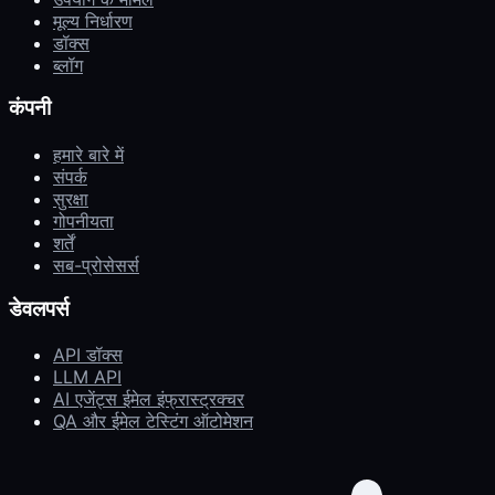
मूल्य निर्धारण
डॉक्स
ब्लॉग
कंपनी
हमारे बारे में
संपर्क
सुरक्षा
गोपनीयता
शर्तें
सब-प्रोसेसर्स
डेवलपर्स
API डॉक्स
LLM API
AI एजेंट्स ईमेल इंफ्रास्ट्रक्चर
QA और ईमेल टेस्टिंग ऑटोमेशन