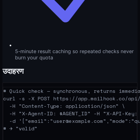
5-minute result caching so repeated checks never
burn your quota
उदाहरण
# Quick check — synchronous, returns immedia
curl -s -X POST https://app.mailhook.co/api/
  -H "Content-Type: application/json" \

  -H "X-Agent-ID: $AGENT_ID" -H "X-API-Key: 
  -d '{"email":"
user@example.com
","mode":"qu
# → "valid"
