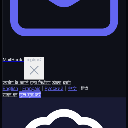
MailHook
मेनू बंद करें
उपयोग के मामले
मूल्य निर्धारण
डॉक्स
ब्लॉग
English
|
Français
|
Русский
|
中文
|
हिंदी
साइन इन
मुफ़्त शुरू करें