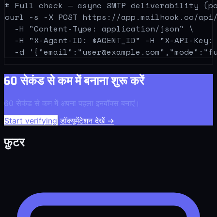
# Full check — async SMTP deliverability (po
curl -s -X POST https://app.mailhook.co/api/
  -H "Content-Type: application/json" \

  -H "X-Agent-ID: $AGENT_ID" -H "X-API-Key: 
  -d '{"email":"
user@example.com
60 सेकंड से कम में बनाना शुरू करें
60 सेकंड से कम में अपना पहला इनबॉक्स बनाएं।
Start verifying
डॉक्यूमेंटेशन देखें
→
फ़ुटर