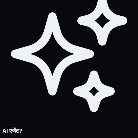
AI एजेंट?