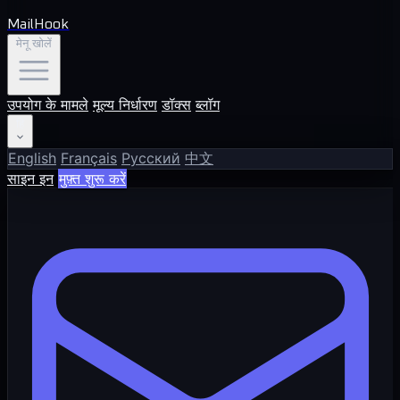
MailHook
मेनू खोलें
उपयोग के मामले
मूल्य निर्धारण
डॉक्स
ब्लॉग
हि
English
Français
Русский
中文
साइन इन
मुफ़्त शुरू करें