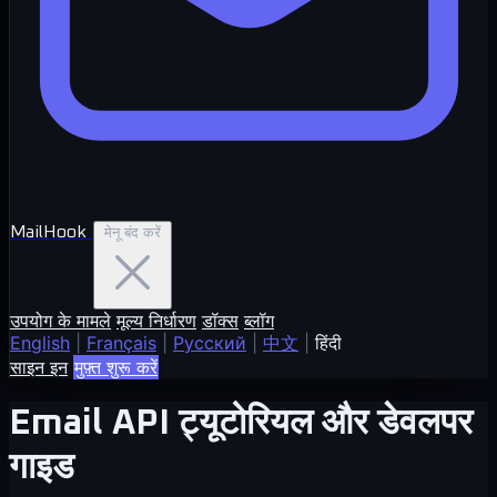
MailHook
मेनू बंद करें
उपयोग के मामले
मूल्य निर्धारण
डॉक्स
ब्लॉग
English
|
Français
|
Русский
|
中文
|
हिंदी
साइन इन
मुफ़्त शुरू करें
Email API ट्यूटोरियल और डेवलपर
गाइड